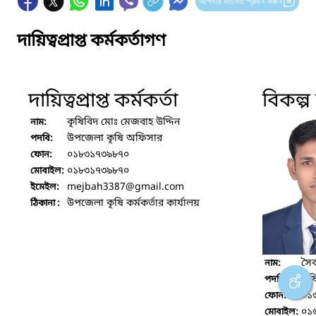
আপনার মতামত প্রদান করুন
দায়িত্বপ্রাপ্ত কর্মকর্তাগণ
দায়িত্বপ্রাপ্ত কর্মকর্তা
বিকল্প দ
কৃষিবিদ মোঃ মেজবাহ উদ্দিন
নাম:
উপজেলা কৃষি অফিসার
পদবি:
০১৮৩১৭৩৯৮৭০
ফোন:
০১৮৩১৭৩৯৮৭০
মোবাইল:
mejbah3387
@gmail.com
ইমেইল:
উপজেলা কৃষি কর্মকর্তার কার্যালয়
ঠিকানা :
সৈ
নাম:
কৃষ
পদবি:
০১
ফোন:
০১
মোবাইল: