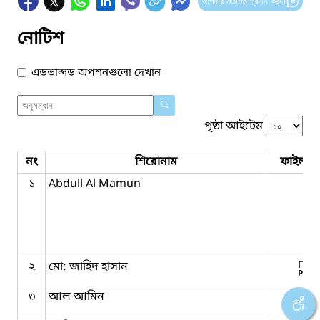
আপনার মতামত প্রদান করুন
নোটিশ
এডভান্সড অপশনগুলো দেখান
পৃষ্ঠা আইটেম
নং
শিরোনাম
ফাইল সম
১
Abdull Al Mamun
২
মো: জাহিদ হাসান
৩
আল আমিন